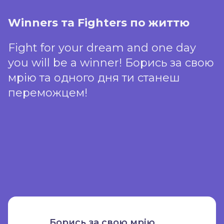
пройдуть теоретичну
Winners та Fighters по життю
частину, а також успішно
реалізують локальний
Fight for your dream and one day
you will be a winner! Борись за свою
проєкт, отримають разом
мрію та одного дня ти станеш
зі спортивним інвентарем
переможцем!
також другий друкований
сертифікат.
Борись за свою мрію