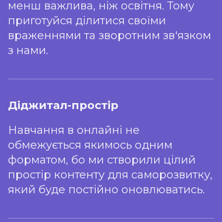
кожного учасника/ці внесок
менш важлива, ніж освітня. Тому
Чи отримають
буде складати умовний 1%.
приготуйся ділитися своїми
учасники сертифікат
враженнями та зворотним зв'язком
про участь у проєкті?
з нами.
Як не пропустити новини
Учасники, які пройдуть
про проєкт та Impactum?
успішно теоретичну
частину проєкту на
Діджитал-простір
Слідкуй за сторінками
платформі Impactum,
Klitschko Foundation у
Навчання в онлайні не
отримають онлайн-
Facebook
та
Instagram
. Не
обмежується якимось одним
сертифікат. Його вони
форматом, бо ми створили цілий
забувай про
сайт фонду
та
зможуть завантажити у
простір контенту для саморозвитку,
підписуйся на
Telegram-канал
.
своєму особистому
який буде постійно оновлюватись.
кабінеті на платформі.
Ті учасники, які успішно