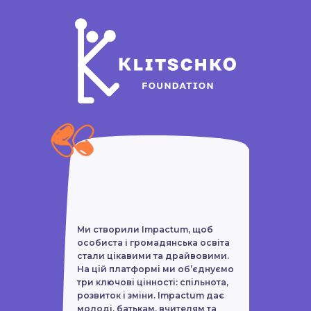
Жодних обмежень та
прискіпливого відбору! Ми
створили проєкт «Синергія»
для активної молоді та їхніх
батьків, вчителів та
громадських активістів, які
відчувають у собі потенціал та
шукають шляхи його
Ми створили Impactum, щоб
посилення і реалізації на
особиста і громадянська освіта
стали цікавими та драйвовими.
повну.
На цій платформі ми об’єднуємо
три ключові цінності: спільнота,
розвиток і зміни. Impactum дає
молоді, батькам, вчителям та