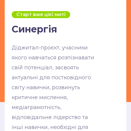
бейджі
за досягнення
Старт вже цієї миті
на платформі
Синергія
Діджитал-проєкт, учасники
якого навчаться розпізнавати
свій потенціал, засвоять
рефлексії: нам
актуальні для постковідного
не байдуже до
світу навички, розвинуть
твоїх
критичне мислення,
емоцій та відчуттів,
медіаграмотність,
тому підтримка
відповідальне лідерство та
є обов’язковою
інші навички, необхідні для