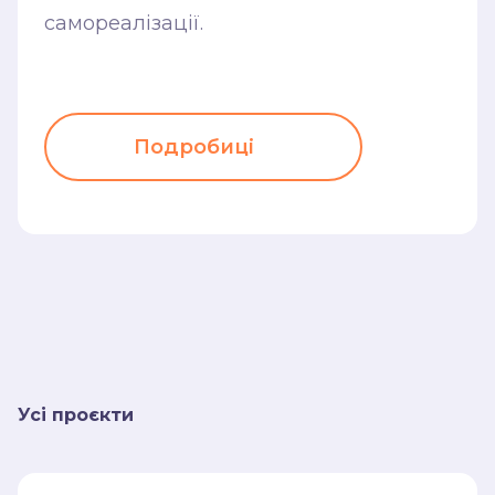
складовою
самореалізації.
навчального
процесу
Подробиці
варіативний
формат подачі
інформації: відео,
подкасти,
Усі проєкти
інфобокси
та корисні