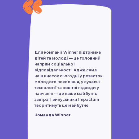
самовдосконалення;
програму на чотири потоки,
враховуючи їхні особливості та
ресурси та інструменти для
продуктивної та успішної роботи:
вподобання. Відеолекції та
проєктний менеджмент: головні
стадії створення спортивного
інтерактивні подкасти з
гуртка, інноваційний контекст
експертами, інфобокси з
організації фізичного виховання в
Для компанії Winner підтримка
загальноосвітніх навчальних
дітей та молоді — це головний
фактами, цікавими історіями,
закладах, інструментарій
напрям соціальної
відповідальності. Адже саме
сучасного вчителя;
інфографіками, що
наш внесок сьогодні у розвиток
молодого покоління, у сучасні
розвиток спорту в школі:
розкривають контексти та
технології та новітні підходи у
фізкультура для покоління Z: як
навчанні — це наше майбутнє
роблять процес навчання
зробити уроки цікавими, створення
завтра. І випускники Impactum
спортивних можливостей в школі,
захоплюючим.
творитимуть це майбутнє.
фандрейзинг ресурсів на
Команда Winner
спортивну діяльність;
Гендерна рівність, боротьба з
Чи отримаю я сертифікат
дискримінацією та булінг: як