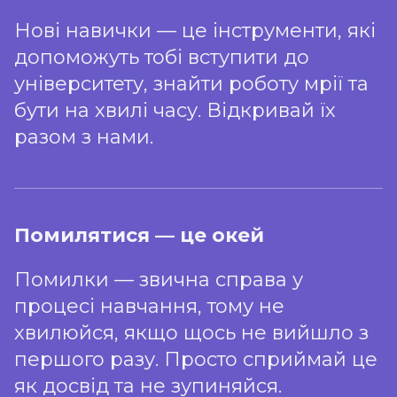
отримають
проєкт.
спортивний інвентар
Нові навички — це інструменти, які
після проходження
допоможуть тобі вступити до
Вартість квитка буде
усіх етапів проєкту?
університету, знайти роботу мрії та
спрямовуватись на розвиток
bohdana.ostapyk@kyiv.digital
бути на хвилі часу. Відкривай їх
Ні. Серед усіх учасників,
платформи відповідно до
Instagram
разом з нами.
які пройдуть теоретичну та
Facebook
нашого уставу і цим підходом
практичну частину
ми хочемо почати еру
проєкту, на конкурсній
реалізації ідеї соціального
Зареєструватися
основі буде обрано тих,
Помилятися — це окей
підприємництва у фонді
хто продемонструють
Помилки — звична справа у
відповідно до частини 4 статті
найбільшунайбліьшу
процесі навчання, тому не
16 Закону України «Про
мотивацію до
хвилюйся, якщо щось не вийшло з
вдосконалення та
благодійну діяльність та
першого разу. Просто сприймай це
розвитку своїх
благодійні організації», яка
як досвід та не зупиняйся.