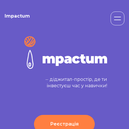
Impactum
⏤ діджитал-простір, де ти
інвестуєш час у навички!
Реєстрація