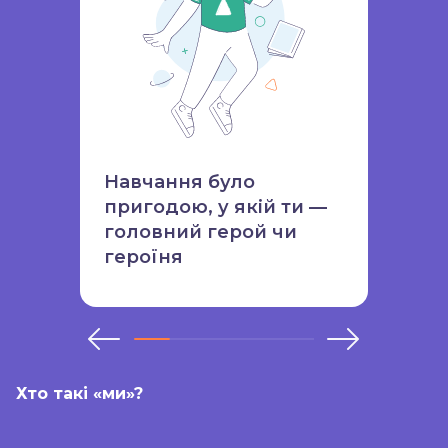
Світ змінився, долучайся до
змін і ти!
Реєструйся на платформі та
одразу зараховуйся на
Місія проєкту
проєкті:
Навчання було
пригодою, у якій ти —
головний герой чи
Зареєструватись
героїня
FAQ
Хто такі «ми»?
Чи є відбір на проєкт?